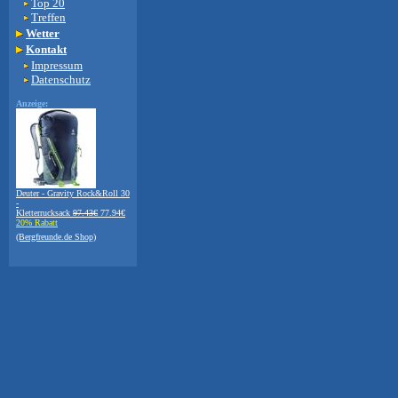
Top 20
Treffen
Wetter
Kontakt
Impressum
Datenschutz
Anzeige:
Deuter - Gravity Rock&Roll 30
-
Kletterrucksack
97.43€
77.94€
20% Rabatt
(Bergfreunde.de Shop)