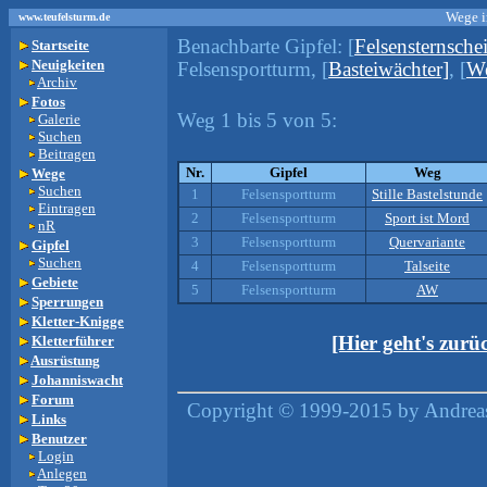
Wege i
www.teufelsturm.de
Benachbarte Gipfel:
[
Felsensternsche
Startseite
Neuigkeiten
Felsensportturm, [
Basteiwächter]
, [
We
Archiv
Fotos
Weg 1 bis 5 von 5:
Galerie
Suchen
Beitragen
Nr.
Gipfel
Weg
Wege
Suchen
1
Felsensportturm
Stille Bastelstunde
Eintragen
2
Felsensportturm
Sport ist Mord
nR
3
Felsensportturm
Quervariante
Gipfel
Suchen
4
Felsensportturm
Talseite
Gebiete
5
Felsensportturm
AW
Sperrungen
Kletter-Knigge
Kletterführer
[Hier geht's zur
Ausrüstung
Johanniswacht
Forum
Copyright © 1999-2015 by Andreas
Links
Benutzer
Login
Anlegen