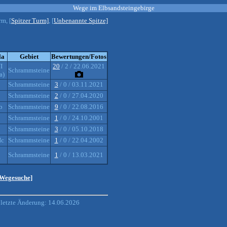
Wege im Elbsandsteingebirge
rm, [
Spitzer Turm]
, [
Unbenannte Spitze]
la
Gebiet
Bewertungen/Fotos
I
20
/ 2 / 22.06.2021
Schrammsteine
a)
Schrammsteine
3
/ 0 / 03.11.2021
Schrammsteine
2
/ 0 / 27.04.2020
b
Schrammsteine
9
/ 0 / 22.08.2016
Schrammsteine
1
/ 0 / 24.10.2001
Schrammsteine
3
/ 0 / 05.10.2018
Ic
Schrammsteine
1
/ 0 / 22.04.2002
Schrammsteine
1
/ 0 / 13.03.2021
 Wegesuche]
letzte Änderung: 14.06.2026