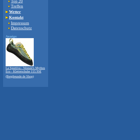
Top 20
Treffen
Wetter
Kontakt
Impressum
Datenschutz
Anzeige:
La Sportiva - Women's Mythos
Eco - Kletterschuhe 115.95€
(Bergfreunde.de Shop)