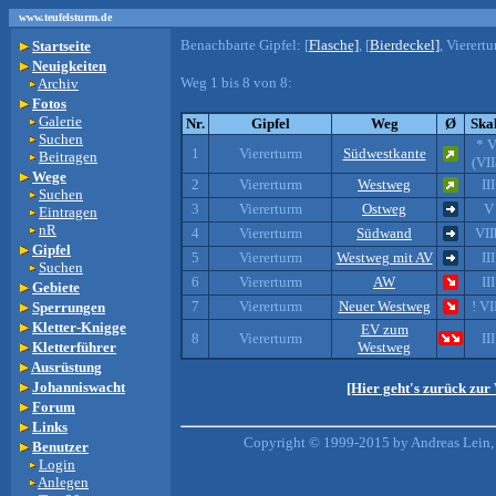
www.teufelsturm.de
Benachbarte Gipfel:
[
Flasche]
, [
Bierdeckel]
, Vierertu
Startseite
Neuigkeiten
Weg 1 bis 8 von 8:
Archiv
Fotos
Galerie
Nr.
Gipfel
Weg
Ø
Ska
Suchen
* V
1
Viererturm
Südwestkante
Beitragen
(VII
Wege
2
Viererturm
Westweg
III
Suchen
3
Viererturm
Ostweg
V
Eintragen
nR
4
Viererturm
Südwand
VII
Gipfel
5
Viererturm
Westweg mit AV
III
Suchen
6
Viererturm
AW
III
Gebiete
7
Viererturm
Neuer Westweg
! VI
Sperrungen
Kletter-Knigge
EV zum
8
Viererturm
III
Kletterführer
Westweg
Ausrüstung
Johanniswacht
[Hier geht's zurück zur
Forum
Links
Copyright © 1999-2015 by Andreas Lein, 
Benutzer
Login
Anlegen