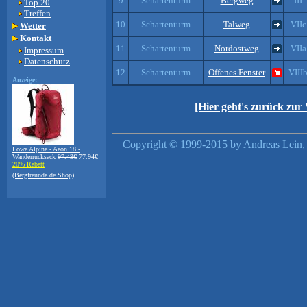
9
Schartenturm
Bergweg
III
Top 20
Treffen
10
Schartenturm
Talweg
VIIc
Wetter
Kontakt
11
Schartenturm
Nordostweg
VIIa
Impressum
Datenschutz
12
Schartenturm
Offenes Fenster
VIII
Anzeige:
[Hier geht's zurück zur
Copyright © 1999-2015 by Andreas Lein, 
Lowe Alpine - Aeon 18 -
Wanderrucksack
97.43€
77.94€
20% Rabatt
(Bergfreunde.de Shop)