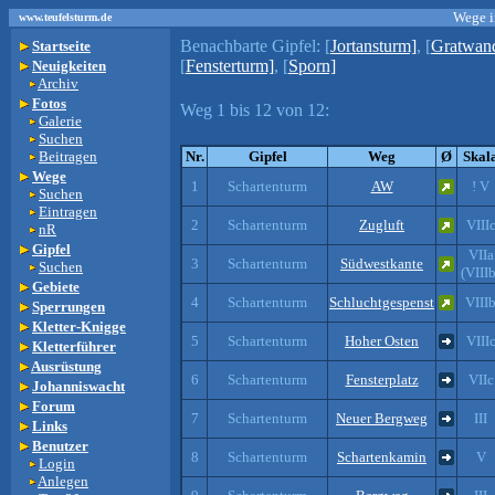
Wege i
www.teufelsturm.de
Benachbarte Gipfel:
[
Jortansturm]
, [
Gratwan
Startseite
[
Fensterturm]
, [
Sporn]
Neuigkeiten
Archiv
Fotos
Weg 1 bis 12 von 12:
Galerie
Suchen
Beitragen
Nr.
Gipfel
Weg
Ø
Skal
Wege
1
Schartenturm
AW
! V
Suchen
Eintragen
2
Schartenturm
Zugluft
VIII
nR
Gipfel
VIIa
3
Schartenturm
Südwestkante
Suchen
(VIIIb
Gebiete
4
Schartenturm
Schluchtgespenst
VIII
Sperrungen
Kletter-Knigge
5
Schartenturm
Hoher Osten
VIII
Kletterführer
Ausrüstung
6
Schartenturm
Fensterplatz
VIIc
Johanniswacht
Forum
7
Schartenturm
Neuer Bergweg
III
Links
Benutzer
8
Schartenturm
Schartenkamin
V
Login
Anlegen