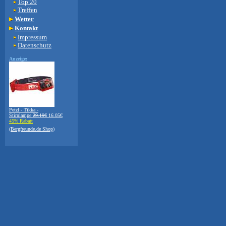
Top 20
Treffen
Wetter
Kontakt
Impressum
Datenschutz
Anzeige:
Petzl - Tikka -
Stirnlampe
29.19€
16.05€
45% Rabatt
(Bergfreunde.de Shop)