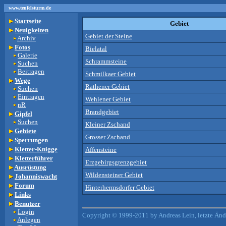
www.teufelsturm.de
Startseite
Gebiet
Neuigkeiten
Gebiet der Steine
Archiv
Fotos
Bielatal
Galerie
Schrammsteine
Suchen
Beitragen
Schmilkaer Gebiet
Wege
Rathener Gebiet
Suchen
Eintragen
Wehlener Gebiet
nR
Brandgebiet
Gipfel
Suchen
Kleiner Zschand
Gebiete
Grosser Zschand
Sperrungen
Kletter-Knigge
Affensteine
Kletterführer
Erzgebirgsgrenzgebiet
Ausrüstung
Wildensteiner Gebiet
Johanniswacht
Forum
Hinterhermsdorfer Gebiet
Links
Benutzer
Login
Copyright © 1999-2011 by Andreas Lein, letzte Än
Anlegen