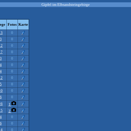
Gipfel im Elbsandsteingebirge
ege
Fotos
Karte
13
0
3
0
12
0
17
0
3
0
4
0
4
0
12
0
5
0
10
0
6
0
26
1
15
2
4
0
6
0
14
0