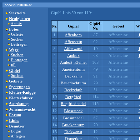
www.teufelsturm.de
Gipfel 1 bis 50 von 119:
Startseite
Neuigkeiten
Archiv
Gipfel-
Nr.
Gipfel
Gebiet
W
Nr.
Fotos
Galerie
1
Affenhorn
87
Affensteine
Suchen
2
Affenstein
92
Affensteine
Beitragen
3
Affenwand
19
Affensteine
Wege
Suchen
4
Amboß
68
Affensteine
Eintragen
5
Amboß, Kleiner
103
Affensteine
nR
6
Ameisenturm
49
Affensteine
Gipfel
Suchen
7
Backzahn
91
Affensteine
Gebiete
8
Bauerlochturm
79
Affensteine
Sperrungen
9
Beelzebub
51
Affensteine
Kletter-Knigge
10
Bergfried
114
Affensteine
Kletterführer
Ausrüstung
11
Bergfriednadel
115
Affensteine
Johanniswacht
12
Bloszstock
81
Affensteine
Forum
13
Brosinnadel
67
Affensteine
Links
14
Brückenturm
70
Affensteine
Benutzer
Login
15
Dickwanst
12
Affensteine
Anlegen
16
Domerker
20
Affensteine