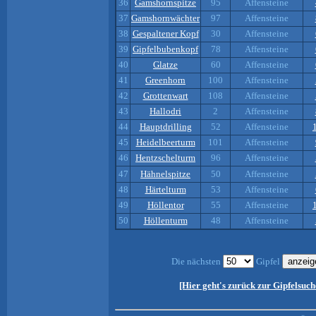
36
Gamshornspitze
95
Affensteine
37
Gamshornwächter
97
Affensteine
38
Gespaltener Kopf
30
Affensteine
39
Gipfelbubenkopf
78
Affensteine
40
Glatze
60
Affensteine
41
Greenhorn
100
Affensteine
42
Grottenwart
108
Affensteine
43
Hallodri
2
Affensteine
44
Hauptdrilling
52
Affensteine
45
Heidelbeerturm
101
Affensteine
46
Hentzschelturm
96
Affensteine
47
Hähnelspitze
50
Affensteine
48
Härtelturm
53
Affensteine
49
Höllentor
55
Affensteine
50
Höllenturm
48
Affensteine
Die nächsten
Gipfel
[Hier geht's zurück zur Gipfelsuch