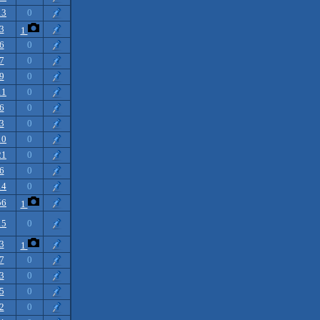
13
0
3
1
6
0
7
0
9
0
11
0
6
0
3
0
10
0
21
0
6
0
14
0
56
1
15
0
3
1
7
0
3
0
5
0
2
0