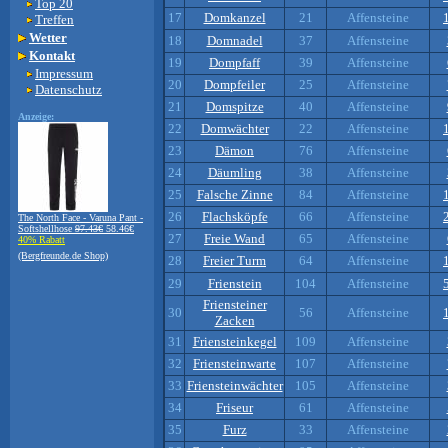
Top 20
17
Domkanzel
21
Affensteine
Treffen
Wetter
18
Domnadel
37
Affensteine
Kontakt
19
Dompfaff
39
Affensteine
Impressum
20
Dompfeiler
25
Affensteine
Datenschutz
21
Domspitze
40
Affensteine
Anzeige:
22
Domwächter
22
Affensteine
23
Dämon
76
Affensteine
24
Däumling
38
Affensteine
25
Falsche Zinne
84
Affensteine
26
Flachsköpfe
66
Affensteine
The North Face - Varuna Pant -
Softshellhose
97.43€
58.46€
27
Freie Wand
65
Affensteine
40% Rabatt
(Bergfreunde.de Shop)
28
Freier Turm
64
Affensteine
29
Frienstein
104
Affensteine
Friensteiner
30
56
Affensteine
Zacken
31
Friensteinkegel
109
Affensteine
32
Friensteinwarte
107
Affensteine
33
Friensteinwächter
105
Affensteine
34
Friseur
61
Affensteine
35
Furz
33
Affensteine