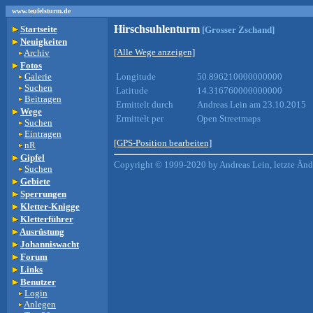
www.teufelsturm.de
Hirschsuhlenturm
Startseite
[Grosser Zschand]
Neuigkeiten
[Alle Wege anzeigen]
Archiv
Fotos
Galerie
Longitude
50.896210000000000
Suchen
Latitude
14.316760000000000
Beitragen
Ermittelt durch
Andreas Lein am 23.10.2015
Wege
Ermittelt per
Open Streetmaps
Suchen
Eintragen
[GPS-Position bearbeiten]
nR
Gipfel
Copyright © 1999-2020 by Andreas Lein, letzte Än
Suchen
Gebiete
Sperrungen
Kletter-Knigge
Kletterführer
Ausrüstung
Johanniswacht
Forum
Links
Benutzer
Login
Anlegen