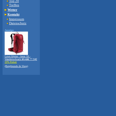
Top 20
Treffen
Wetter
Kontakt
Impressum
Datenschutz
Anzeige:
Lowe Alpine - Aeon 18 -
Wanderrucksack
97.43€
77.94€
20% Rabatt
(Bergfreunde.de Shop)