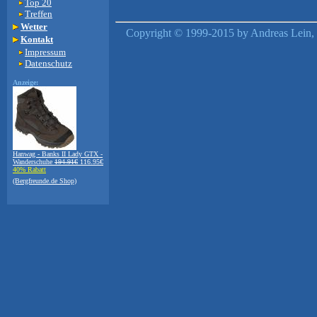
Top 20
Treffen
Wetter
Copyright © 1999-2015 by Andreas Lein, 
Kontakt
Impressum
Datenschutz
Anzeige:
Hanwag - Banks II Lady GTX -
Wanderschuhe
194.91€
116.95€
40% Rabatt
(Bergfreunde.de Shop)