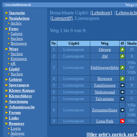
Wege i
www.teufelsturm.de
Benachbarte Gipfel:
[
Lehnhorn]
, [
Lehnwächt
Startseite
[
Lorenzriff]
, Lorenzsporn
Neuigkeiten
Archiv
Fotos
Weg 1 bis 9 von 9:
Galerie
Suchen
Beitragen
Nr.
Gipfel
Weg
Ø
Skala
Wege
1
Lorenzsporn
Ostweg
III
Suchen
2
Lorenzsporn
AW
II
Eintragen
VIIIa
nR
3
Lorenzsporn
Frühlingsgefühle
RP
Gipfel
VIIIb
Suchen
4
Lorenzsporn
Bergweg
2/I
Gebiete
Sperrungen
5
Lorenzsporn
Familienweg
II
Kletter-Knigge
6
Lorenzsporn
Südostwand
V
Kletterführer
7
Lorenzsporn
Talvariante
V
Ausrüstung
VIIIa
Johanniswacht
8
Lorenzsporn
Zeitumstellung
RP
Forum
VIIIb
Links
9
Lorenzsporn
Luna-Park
VIIc
Benutzer
Login
Anlegen
[Hier geht's zurück zur