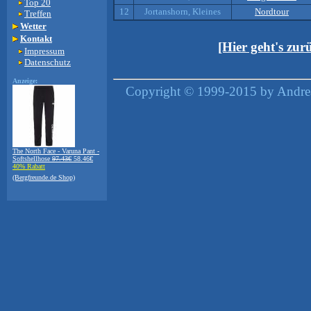
Top 20
12
Jortanshorn, Kleines
Nordtour
Treffen
Wetter
Kontakt
[Hier geht's zu
Impressum
Datenschutz
Anzeige:
Copyright © 1999-2015 by Andrea
The North Face - Varuna Pant -
Softshellhose
97.43€
58.46€
40% Rabatt
(Bergfreunde.de Shop)