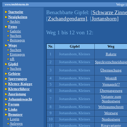
Wege i
www.teufelsturm.de
Benachbarte Gipfel:
[
Schwarze Zinne
Startseite
Neuigkeiten
[
Zschandgendarm]
, [
Jortanshorn]
Archiv
Fotos
Galerie
Weg 1 bis 12 von 12:
Suchen
Beitragen
Wege
Nr.
Gipfel
Weg
Suchen
1
Jortanshorn, Kleines
Rakete
Eintragen
nR
2
Jortanshorn, Kleines
Speckverschneidung
Gipfel
Suchen
3
Jortanshorn, Kleines
Überraschung
Gebiete
4
Jortanshorn, Kleines
Westriß
Sperrungen
Kletter-Knigge
5
Jortanshorn, Kleines
Vernagelt!?
Kletterführer
6
Jortanshorn, Kleines
Übergangsweg
Ausrüstung
Variante zum
7
Jortanshorn, Kleines
Johanniswacht
Nordostweg
Forum
8
Jortanshorn, Kleines
Weltraumschrott
Links
9
Jortanshorn, Kleines
Westweg
Benutzer
Login
10
Jortanshorn, Kleines
Nordostweg
Anlegen
11
Jortanshorn, Kleines
Ringvariante