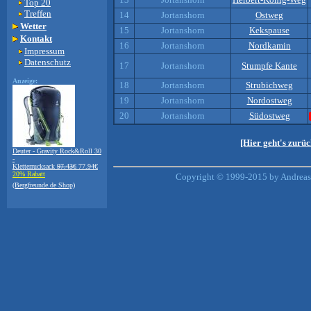
Top 20
Treffen
14
Jortanshorn
Ostweg
Wetter
15
Jortanshorn
Kekspause
Kontakt
16
Jortanshorn
Nordkamin
Impressum
Datenschutz
17
Jortanshorn
Stumpfe Kante
Anzeige:
18
Jortanshorn
Strubichweg
19
Jortanshorn
Nordostweg
20
Jortanshorn
Südostweg
[Hier geht's zurü
Deuter - Gravity Rock&Roll 30
-
Kletterrucksack
97.43€
77.94€
20% Rabatt
Copyright © 1999-2015 by Andreas 
(Bergfreunde.de Shop)