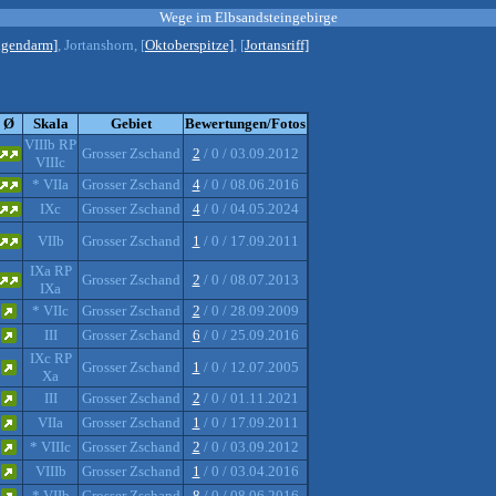
Wege im Elbsandsteingebirge
dgendarm]
, Jortanshorn, [
Oktoberspitze]
, [
Jortansriff]
Ø
Skala
Gebiet
Bewertungen/Fotos
VIIIb RP
Grosser Zschand
2
/ 0 / 03.09.2012
VIIIc
* VIIa
Grosser Zschand
4
/ 0 / 08.06.2016
IXc
Grosser Zschand
4
/ 0 / 04.05.2024
VIIb
Grosser Zschand
1
/ 0 / 17.09.2011
IXa RP
Grosser Zschand
2
/ 0 / 08.07.2013
IXa
* VIIc
Grosser Zschand
2
/ 0 / 28.09.2009
III
Grosser Zschand
6
/ 0 / 25.09.2016
IXc RP
Grosser Zschand
1
/ 0 / 12.07.2005
Xa
III
Grosser Zschand
2
/ 0 / 01.11.2021
VIIa
Grosser Zschand
1
/ 0 / 17.09.2011
* VIIIc
Grosser Zschand
2
/ 0 / 03.09.2012
VIIIb
Grosser Zschand
1
/ 0 / 03.04.2016
* VIIb
Grosser Zschand
8
/ 0 / 08.06.2016