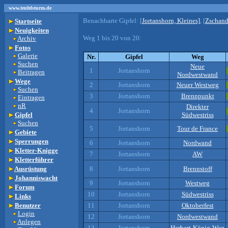
www.teufelsturm.de
Benachbarte Gipfel:
[
Jortanshorn, Kleines]
, [
Zschan
Startseite
Neuigkeiten
Weg 1 bis 20 von 20:
Archiv
Fotos
Galerie
Nr.
Gipfel
Weg
Suchen
Neue
1
Jortanshorn
Beitragen
Nordwestwand
Wege
2
Jortanshorn
Neuer Westweg
Suchen
3
Jortanshorn
Brennpunkt
Eintragen
nR
Direkter
4
Jortanshorn
Gipfel
Südwestriss
Suchen
5
Jortanshorn
Tour de France
Gebiete
Sperrungen
6
Jortanshorn
Nordwand
Kletter-Knigge
7
Jortanshorn
AW
Kletterführer
Ausrüstung
8
Jortanshorn
Brennstoff
Johanniswacht
9
Jortanshorn
Westweg
Forum
10
Jortanshorn
Südwestriss
Links
Benutzer
11
Jortanshorn
Oktoberfest
Login
12
Jortanshorn
Nordwestwand
Anlegen
13
Jortanshorn
Herbert-König-Weg