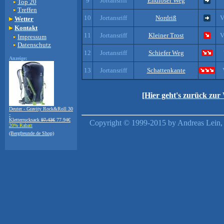
9
Jortansriff
Endloser Weg
Top 20
Treffen
10
Jortansriff
Nordriß
V
Wetter
Kontakt
11
Jortansriff
Kleiner Trost
V
Impressum
Datenschutz
12
Jortansriff
Schiefer Weg
Anzeige:
13
Jortansriff
Schattenkante
[Hier geht's zurück zur
Deuter - Gravity Rock&Roll 30
-
Kletterrucksack
97.43€
77.94€
Copyright © 1999-2015 by Andreas Lein, 
20% Rabatt
(Bergfreunde.de Shop)