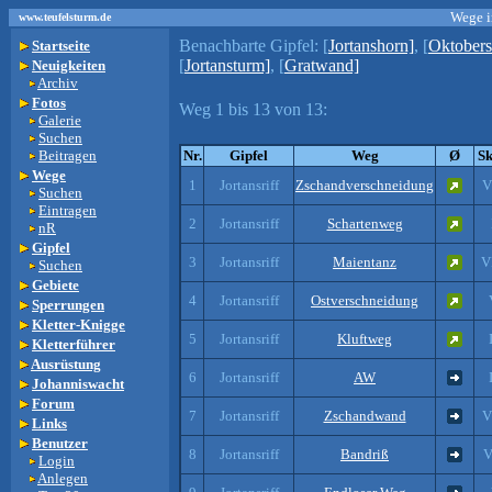
Wege i
www.teufelsturm.de
Benachbarte Gipfel:
[
Jortanshorn]
, [
Oktobers
Startseite
[
Jortansturm]
, [
Gratwand]
Neuigkeiten
Archiv
Fotos
Weg 1 bis 13 von 13:
Galerie
Suchen
Beitragen
Nr.
Gipfel
Weg
Ø
Sk
Wege
1
Jortansriff
Zschandverschneidung
V
Suchen
Eintragen
2
Jortansriff
Schartenweg
nR
Gipfel
3
Jortansriff
Maientanz
V
Suchen
Gebiete
4
Jortansriff
Ostverschneidung
Sperrungen
Kletter-Knigge
5
Jortansriff
Kluftweg
Kletterführer
Ausrüstung
6
Jortansriff
AW
Johanniswacht
Forum
7
Jortansriff
Zschandwand
V
Links
Benutzer
8
Jortansriff
Bandriß
V
Login
Anlegen