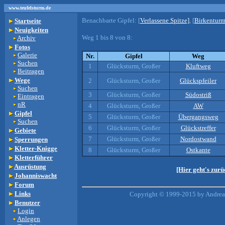
www.teufelsturm.de
Benachbarte Gipfel:
[
Verlassene Spitze]
, [
Birkenturm
Startseite
Neuigkeiten
Weg 1 bis 8 von 8:
Archiv
Fotos
Galerie
Nr.
Gipfel
Weg
Suchen
1
Glücksturm, Großer
Kluftweg
Beitragen
Wege
2
Glücksturm, Großer
Glückspfeiler
Suchen
3
Glücksturm, Großer
Südostriß
Eintragen
nR
4
Glücksturm, Großer
AW
Gipfel
5
Glücksturm, Großer
Übergangsweg
Suchen
6
Glücksturm, Großer
Glückstreffer
Gebiete
7
Glücksturm, Großer
Nordostwand
Sperrungen
Kletter-Knigge
8
Glücksturm, Großer
Ostkante
Kletterführer
Ausrüstung
[Hier geht's zur
Johanniswacht
Forum
Links
Copyright © 1999-2015 by Andreas
Benutzer
Login
Anlegen