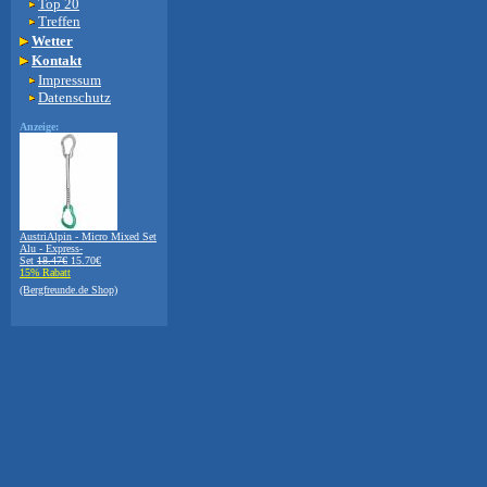
Top 20
Treffen
Wetter
Kontakt
Impressum
Datenschutz
Anzeige:
AustriAlpin - Micro Mixed Set
Alu - Express-
Set
18.47€
15.70€
15% Rabatt
(Bergfreunde.de Shop)