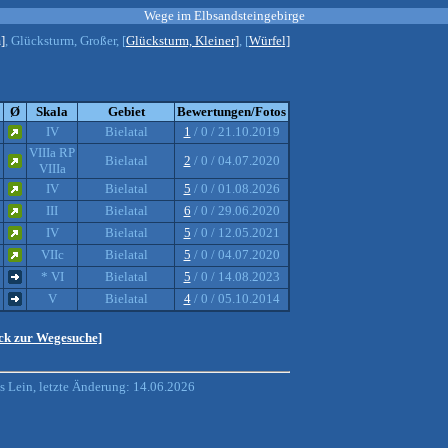
Wege im Elbsandsteingebirge
]
, Glücksturm, Großer, [
Glücksturm, Kleiner]
, [
Würfel]
Ø
Skala
Gebiet
Bewertungen/Fotos
IV
Bielatal
1
/ 0 / 21.10.2019
VIIIa RP
Bielatal
2
/ 0 / 04.07.2020
VIIIa
IV
Bielatal
5
/ 0 / 01.08.2026
III
Bielatal
6
/ 0 / 29.06.2020
IV
Bielatal
5
/ 0 / 12.05.2021
VIIc
Bielatal
5
/ 0 / 04.07.2020
* VI
Bielatal
5
/ 0 / 14.08.2023
V
Bielatal
4
/ 0 / 05.10.2014
ück zur Wegesuche]
 Lein, letzte Änderung: 14.06.2026