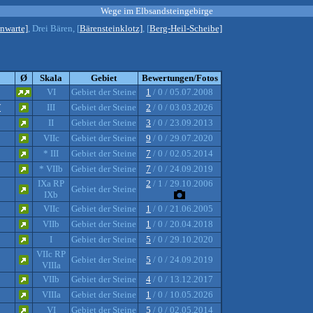
Wege im Elbsandsteingebirge
inwarte]
, Drei Bären, [
Bärensteinklotz]
, [
Berg-Heil-Scheibe]
Ø
Skala
Gebiet
Bewertungen/Fotos
VI
Gebiet der Steine
1
/ 0 / 05.07.2008
W
III
Gebiet der Steine
2
/ 0 / 03.03.2026
II
Gebiet der Steine
3
/ 0 / 23.09.2013
VIIc
Gebiet der Steine
9
/ 0 / 29.07.2020
* III
Gebiet der Steine
7
/ 0 / 02.05.2014
* VIIb
Gebiet der Steine
7
/ 0 / 24.09.2019
IXa RP
2
/ 1 / 29.10.2006
Gebiet der Steine
IXb
VIIc
Gebiet der Steine
1
/ 0 / 21.06.2005
VIIb
Gebiet der Steine
1
/ 0 / 20.04.2018
I
Gebiet der Steine
5
/ 0 / 29.10.2020
VIIc RP
Gebiet der Steine
5
/ 0 / 24.09.2019
VIIIa
VIIb
Gebiet der Steine
4
/ 0 / 13.12.2017
VIIIa
Gebiet der Steine
1
/ 0 / 10.05.2026
VI
Gebiet der Steine
5
/ 0 / 02.05.2014