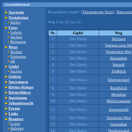
www.teufelsturm.de
Benachbarte Gipfel:
[
Thürmsdorfer Stein]
, [
Bärenste
Startseite
Neuigkeiten
Weg 1 bis 32 von 32:
Archiv
Fotos
Galerie
Nr.
Gipfel
Weg
Suchen
1
Drei Bären
Westweg
Beitragen
2
Drei Bären
Variante zum A
Wege
Suchen
3
Drei Bären
Versteckter Weg
Eintragen
4
Drei Bären
Brummbär
nR
5
Drei Bären
Westriß
Gipfel
Suchen
6
Drei Bären
Tiefblick
Gebiete
7
Drei Bären
Ghettogospel
Sperrungen
Kletter-Knigge
8
Drei Bären
Rückblick
Kletterführer
9
Drei Bären
Meridian
Ausrüstung
10
Drei Bären
Höllenvariante
Johanniswacht
Forum
11
Drei Bären
Augenweide
Links
12
Drei Bären
Trockener Weg
Benutzer
Login
13
Drei Bären
Gummibär
Anlegen
14
Drei Bären
Nordostwand