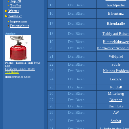
Top 20
15
Drei Bären
Nachtpartie
Treffen
Wetter
16
Drei Bären
Bärentanz
Kontakt
Impressum
17
Drei Bären
Bärenkralle
Datenschutz
18
Drei Bären
Teddy auf Reise
Anzeige:
19
Drei Bären
Himmelfahtsweg
20
Drei Bären
Nordwestverschnei
21
Drei Bären
Wildpfad
Primus - Essential Trail Stove
22
Drei Bären
Subär
Duo -
Gaskocher
34.07€
30.66€
23
Drei Bären
Kleines Problem
10% Rabatt
(Bergfreunde.de Shop)
24
Drei Bären
Grizzly
25
Drei Bären
Nordriß
26
Drei Bären
Mittelweg
27
Drei Bären
Bärchen
28
Drei Bären
Dachluke
29
Drei Bären
AW
30
Drei Bären
Saubär
31
Drei Bären
Aufruhr in den Au